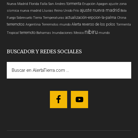
tormenta
Nueva Madrid
Florida
Falla San Andres
Erupción
Apagon
ajuste zona
ajuste nueva madrid
sísmica nueva madrid
Lluvias
Reino Unido
Frío
Bola
actualización-erpcion-la-palma
Fuego
Sobrevuelo Tierra
Temperaturas
China
terremotos
Alerta
reverso de los polos
Argentina
Terremotos mundo
Tormenta
nibiru
terremoto
Tropical
Bahamas
Inundaciones
Mexico
mundo
BUSCADOR Y REDES SOCIALES
Buscar
en
AlertaTierra.com
...