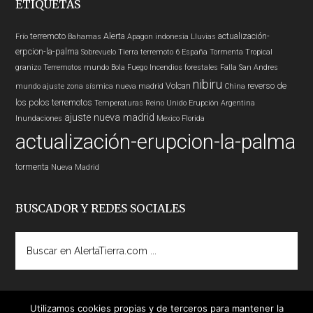
ETIQUETAS
terremoto
Alerta
actualización-
Frío
Bahamas
Apagon
indonesia
Lluvias
erpcion-la-palma
Sobrevuelo Tierra
terremoto 6
España
Tormenta Tropical
granizo
Terremotos mundo
Bola Fuego
Incendios forestales
Falla San Andres
nibiru
Volcan
reverso de
mundo
ajuste zona sísmica nueva madrid
China
los polos
terremotos
Temperaturas
Reino Unido
Erupción
Argentina
ajuste nueva madrid
Inundaciones
Mexico
Florida
actualización-erupcion-la-palma
tormenta
Nueva Madrid
BUSCADOR Y REDES SOCIALES
Buscar
en
AlertaTierra.com
...
Utilizamos cookies propias y de terceros para mantener la