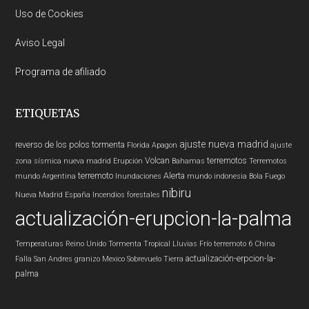
Uso de Cookies
Aviso Legal
Programa de afiliado
ETIQUETAS
ajuste nueva madrid
reverso de los polos
tormenta
Florida
Apagon
ajuste
Volcan
terremotos
zona sísmica nueva madrid
Erupción
Bahamas
Terremotos
terremoto
Alerta
mundo
Argentina
Inundaciones
mundo
indonesia
Bola Fuego
nibiru
Nueva Madrid
España
Incendios forestales
actualización-erupcion-la-palma
Temperaturas
Reino Unido
Tormenta Tropical
Lluvias
Frío
terremoto 6
China
actualización-erpcion-la-
Falla San Andres
granizo
Mexico
Sobrevuelo Tierra
palma