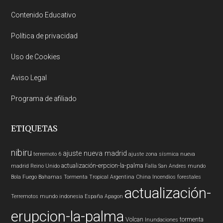
Contenido Educativo
Política de privacidad
Uso de Cookies
Aviso Legal
Programa de afiliado
ETIQUETAS
nibiru
ajuste nueva madrid
terremoto 6
ajuste zona sísmica nueva
actualización-erpcion-la-palma
madrid
Reino Unido
Falla San Andres
mundo
Bola Fuego
Bahamas
Tormenta Tropical
Argentina
China
Incendios forestales
actualización-
Terremotos mundo
indonesia
España
Apagon
erupcion-la-palma
Volcan
tormenta
Inundaciones