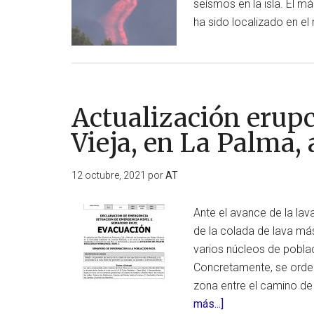
seísmos en la isla. El m
26
ha sido localizado en el
Actualización erup
Vieja, en La Palma, 
12 octubre, 2021
por
AT
Ante el avance de la la
de la colada de lava má
varios núcleos de poblac
Concretamente, se orden
zona entre el camino de
acerca
más...]