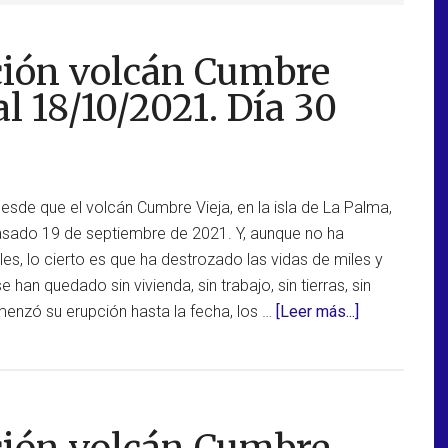
ción volcán Cumbre
al 18/10/2021. Día 30
sde que el volcán Cumbre Vieja, en la isla de La Palma,
pasado 19 de septiembre de 2021. Y, aunque no ha
s, lo cierto es que ha destrozado las vidas de miles y
 han quedado sin vivienda, sin trabajo, sin tierras, sin
acerca
nzó su erupción hasta la fecha, los …
[Leer más...]
de
Actualizació
erupción
volcán
Cumbre