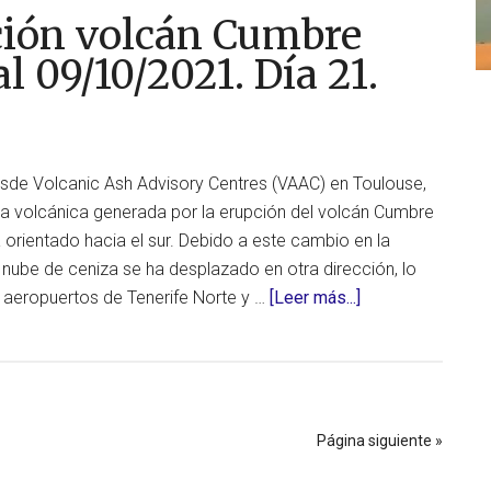
ción volcán Cumbre
Cumbre
Vieja,
l 09/10/2021. Día 21.
en
La
Palma,
al
sde Volcanic Ash Advisory Centres (VAAC) en Toulouse,
11/10/2021.
iza volcánica generada por la erupción del volcán Cumbre
Día
a orientado hacia el sur. Debido a este cambio en la
23
la nube de ceniza se ha desplazado en otra dirección, lo
acerca
s aeropuertos de Tenerife Norte y …
[Leer más...]
de
Actualización
erupción
volcán
Cumbre
Página siguiente »
Vieja,