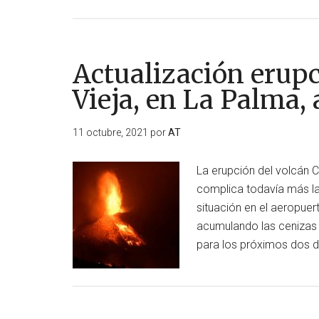
de
Actualización
erupción
volcán
Actualización erup
Cumbre
Vieja, en La Palma, a
Vieja,
en
11 octubre, 2021
por
AT
La
Palma,
La erupción del volcán C
al
complica todavía más las
12/10/2021.
situación en el aeropuer
Día
acumulando las cenizas 
24
para los próximos dos d