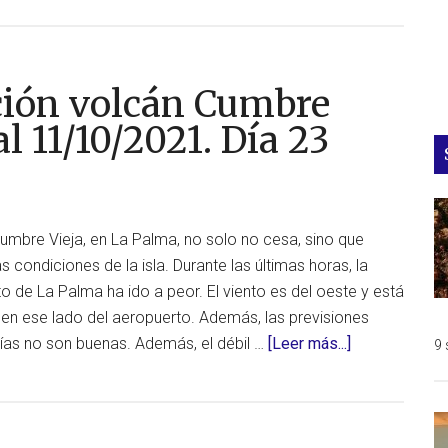
ción volcán Cumbre
l 11/10/2021. Día 23
umbre Vieja, en La Palma, no solo no cesa, sino que
 condiciones de la isla. Durante las últimas horas, la
to de La Palma ha ido a peor. El viento es del oeste y está
en ese lado del aeropuerto. Además, las previsiones
acerca
ías no son buenas. Además, el débil …
[Leer más...]
9 
de
Actualización
erupción
volcán