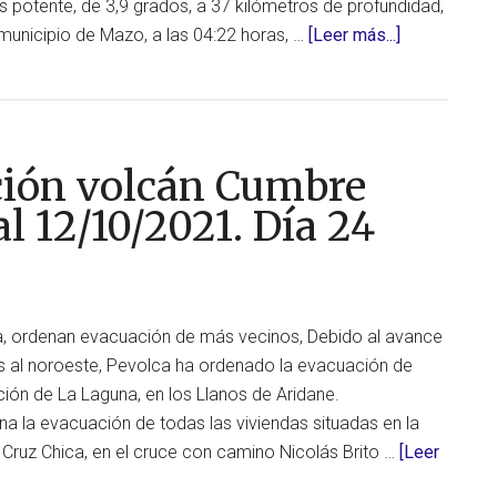
ás potente, de 3,9 grados, a 37 kilómetros de profundidad,
acerca
 municipio de Mazo, a las 04:22 horas, …
[Leer más...]
de
Actualizació
erupción
volcán
ción volcán Cumbre
Cumbre
Vieja,
al 12/10/2021. Día 24
en
La
Palma,
al
va, ordenan evacuación de más vecinos, Debido al avance
13/10/2021
s al noroeste, Pevolca ha ordenado la evacuación de
Día
ión de La Laguna, en los Llanos de Aridane.
25
a la evacuación de todas las viviendas situadas en la
 Cruz Chica, en el cruce con camino Nicolás Brito …
[Leer