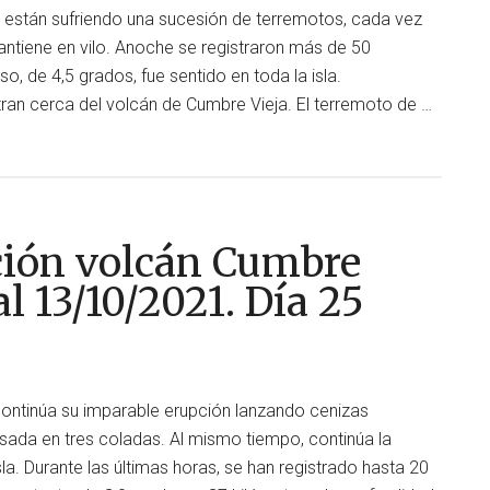
16/10/2021.
 están sufriendo una sucesión de terremotos, cada vez
Día
antiene en vilo. Anoche se registraron más de 50
28
o, de 4,5 grados, fue sentido en toda la isla.
n cerca del volcán de Cumbre Vieja. El terremoto de …
n
ción volcán Cumbre
al 13/10/2021. Día 25
continúa su imparable erupción lanzando cenizas
rsada en tres coladas. Al mismo tiempo, continúa la
sla. Durante las últimas horas, se han registrado hasta 20