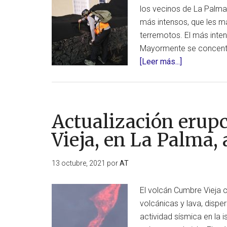
los vecinos de La Palma
más intensos, que les m
terremotos. El más intens
Mayormente se concentra
acerca
[Leer más...]
de
Actualizació
erupción
volcán
Actualización erup
Cumbre
Vieja, en La Palma, 
Vieja,
en
13 octubre, 2021
por
AT
La
Palma,
El volcán Cumbre Vieja 
al
volcánicas y lava, dispe
14/10/2021.
actividad sísmica en la i
Día