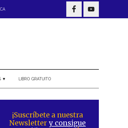
NAV
ECA
WIDGET
AREA
S ▼
LIBRO GRATUITO
Barra
ateral
¡Suscríbete a nuestra
Newsletter
y consigue
rincipal