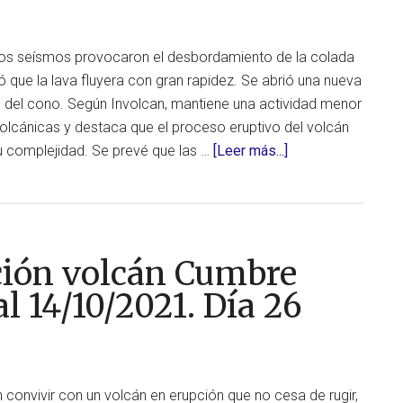
Palma,
al
arios seísmos provocaron el desbordamiento de la colada
17/10/20
ó que la lava fluyera con gran rapidez. Se abrió una nueva
Día
e del cono. Según Involcan, mantiene una actividad menor
29
volcánicas y destaca que el proceso eruptivo del volcán
acerca
su complejidad. Se prevé que las …
[Leer más...]
de
Actualización
erupción
volcán
ción volcán Cumbre
Cumbre
Vieja,
al 14/10/2021. Día 26
en
La
Palma,
al
 convivir con un volcán en erupción que no cesa de rugir,