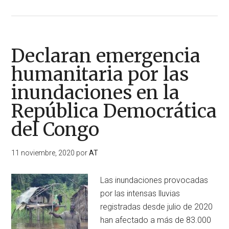
de
El
tifón
“Vamco”
Declaran emergencia
(Ulysses)
humanitaria por las
deja
inundaciones en la
un
camino
República Democrática
de
del Congo
destrucción
e
11 noviembre, 2020
por
AT
inundaciones
importantes
Las inundaciones provocadas
en
por las intensas lluvias
Filipinas
registradas desde julio de 2020
han afectado a más de 83.000