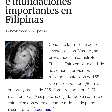
e inundaciones
Carlos,
importantes en
en
Sao
Filipinas
Paulo
(Brasil)
12 noviembre, 2020
por
AT
Conocido localmente como
Ulysses, el tifón “Vamco”, ha
provocado una catástrofe en
Filipinas. Entró en tierra el 11 de
noviembre, con vientos
máximos sostenidos de 155
kilómetros por hora (96 millas
por hora) y rachas de 205 kilómetros por hora (127
millas por hora). A su paso, ha dejado todo un camino de
destrucción con cerca de cuatro millones de personas
acerca
sin suministro …
[Leer más...]