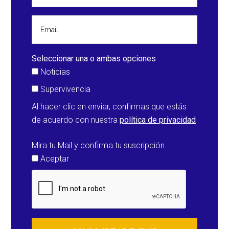
hurac
Doria
(Esta
Unido
Seleccionar una o ambas opciones
Noticias
Supervivencia
Al hacer clic en enviar, confirmas que estás
de acuerdo con nuestra
política de privacidad
Mira tu Mail y confirma tu suscripción
Aceptar