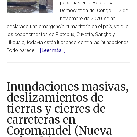
personas en la República
Democrática del Congo. El 2 de
noviembre de 2020, se ha
declarado una emergencia humanitaria en el país, ya que
los departamentos de Plateaux, Cuvette, Sangha y
Likouala, todavía están luchando contra las inundaciones.
acerca
Todo parece …
[Leer más...]
de
Declaran
emergencia
humanitaria
Inundaciones masivas,
por
deslizamientos de
las
tierras y cierres de
inundaciones
en
carreteras en
la
Coromandel (Nueva
República