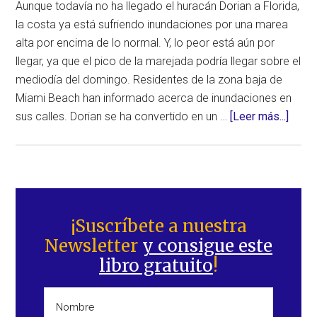
Aunque todavía no ha llegado el huracán Dorian a Florida,
la costa ya está sufriendo inundaciones por una marea
alta por encima de lo normal. Y, lo peor está aún por
llegar, ya que el pico de la marejada podría llegar sobre el
mediodía del domingo. Residentes de la zona baja de
Miami Beach han informado acerca de inundaciones en
acerc
sus calles. Dorian se ha convertido en un …
[Leer más...]
de
Prime
inund
antes
Barra
de
lateral
¡Suscríbete a nuestra
la
Newsletter
y consigue este
principal
llega
libro gratuito
!
del
extr
pelig