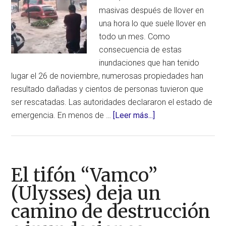
masivas después de llover en
una hora lo que suele llover en
todo un mes. Como
consecuencia de estas
inundaciones que han tenido
lugar el 26 de noviembre, numerosas propiedades han
resultado dañadas y cientos de personas tuvieron que
ser rescatadas. Las autoridades declararon el estado de
acerca
emergencia. En menos de …
[Leer más...]
de
Inundaciones
masivas
sumergen
El tifón “Vamco”
la
(Ulysses) deja un
ciudad
camino de destrucción
de
Sao