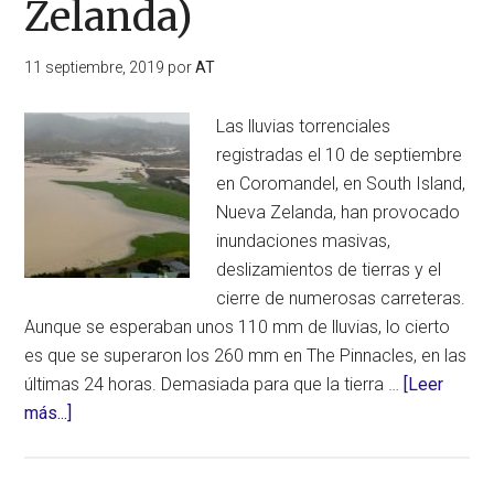
Democrática
Zelanda)
del
Congo
11 septiembre, 2019
por
AT
Las lluvias torrenciales
registradas el 10 de septiembre
en Coromandel, en South Island,
Nueva Zelanda, han provocado
inundaciones masivas,
deslizamientos de tierras y el
cierre de numerosas carreteras.
Aunque se esperaban unos 110 mm de lluvias, lo cierto
es que se superaron los 260 mm en The Pinnacles, en las
últimas 24 horas. Demasiada para que la tierra …
[Leer
acerca
más...]
de
Inundaciones