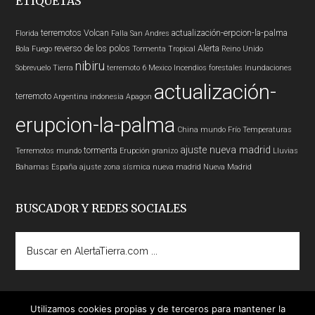
ETIQUETAS
terremotos
Volcan
actualización-erpcion-la-palma
Florida
Falla San Andres
reverso de los polos
Alerta
Bola Fuego
Tormenta Tropical
Reino Unido
nibiru
Sobrevuelo Tierra
terremoto 6
Mexico
Incendios forestales
Inundaciones
actualización-
terremoto
Argentina
indonesia
Apagon
erupcion-la-palma
China
mundo
Frío
Temperaturas
ajuste nueva madrid
tormenta
Terremotos mundo
Erupción
granizo
Lluvias
Bahamas
España
ajuste zona sísmica nueva madrid
Nueva Madrid
BUSCADOR Y REDES SOCIALES
Buscar
en
AlertaTierra.com
...
Utilizamos cookies propias y de terceros para mantener la