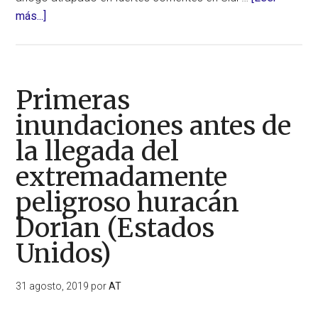
acerca
más...]
de
Dos
víctimas
mortales
Primeras
y
inundaciones antes de
daños
la llegada del
materiales
en
extremadamente
Al
peligroso huracán
Haouz
por
Dorian (Estados
las
Unidos)
inundaciones
(Marruecos)
31 agosto, 2019
por
AT