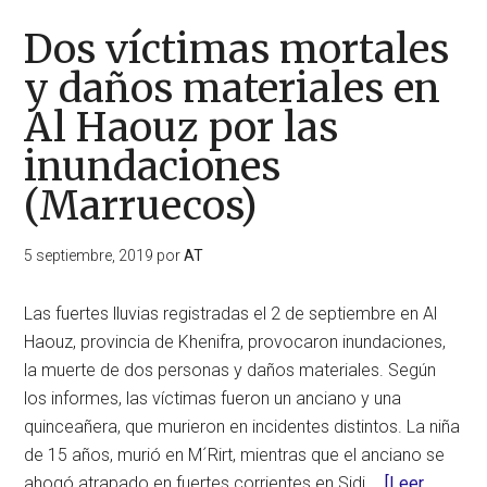
masivas,
deslizamientos
Dos víctimas mortales
de
y daños materiales en
tierras
Al Haouz por las
y
cierres
inundaciones
de
(Marruecos)
carreteras
en
5 septiembre, 2019
por
AT
Coromandel
(Nueva
Las fuertes lluvias registradas el 2 de septiembre en Al
Zelanda)
Haouz, provincia de Khenifra, provocaron inundaciones,
la muerte de dos personas y daños materiales. Según
los informes, las víctimas fueron un anciano y una
quinceañera, que murieron en incidentes distintos. La niña
de 15 años, murió en M´Rirt, mientras que el anciano se
ahogó atrapado en fuertes corrientes en Sidi …
[Leer