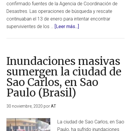
confirmado fuentes de la Agencia de Coordinación de
Desastres. Las operaciones de búsqueda y rescate
continuaban el 13 de enero para intentar encontrar
acerca
supervivientes de los …
[Leer más...]
de
Inundaciones
y
deslizamientos
Inundaciones masivas
catastróficos
sumergen la ciudad de
y
Sao Carlos, en Sao
mortales
en
Paulo (Brasil)
Java
Occidental
30 noviembre, 2020
por
AT
(Indonesia)
La ciudad de Sao Carlos, en Sao
Paulo, ha sufrido inundaciones