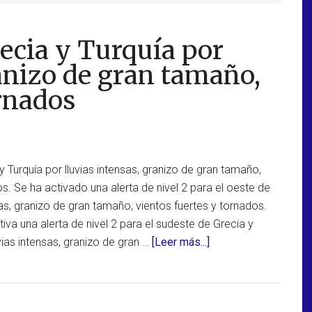
recia y Turquía por
ranizo de gran tamaño,
ornados
y Turquía por lluvias intensas, granizo de gran tamaño,
os. Se ha activado una alerta de nivel 2 para el oeste de
sas, granizo de gran tamaño, vientos fuertes y tornados.
va una alerta de nivel 2 para el sudeste de Grecia y
acerca
vias intensas, granizo de gran …
[Leer más...]
de
Activan
alerta