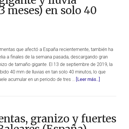
igante y lluvia
orden
 3 meses) en solo 40
de
evacuación
en
la
prefectura
rmentas que afectó a España recientemente, también ha
de
elia a finales de la semana pasada, descargando gran
Chiba
anizo de tamaño gigante. El 13 de septiembre de 2019, la
(Japón)
cibido 40 mm de lluvias en tan solo 40 minutos, lo que
acerca
 suele acumular en un periodo de tres …
[Leer más...]
de
Granizo
de
tamaño
entas, granizo y fuertes
gigante
y