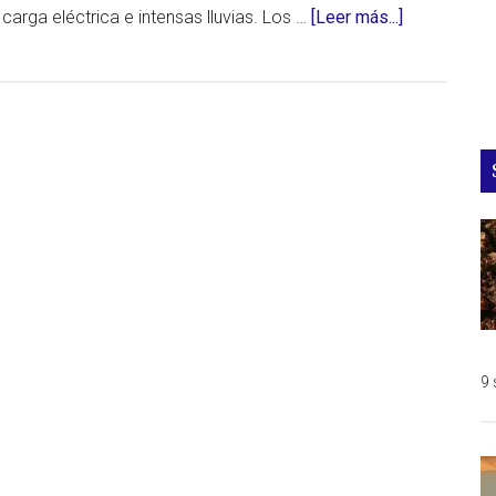
acerca
arga eléctrica e intensas lluvias. Los …
[Leer más...]
de
Tormenta
de
granizo
en
Edmonton
causa
daños
materiales
millonarios
(Canadá)
9 