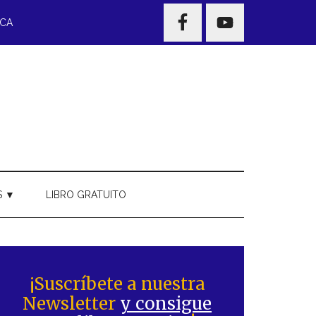
NAV
ECA
WIDGET
AREA
S ▼
LIBRO GRATUITO
Barra
ateral
¡Suscríbete a nuestra
Newsletter
y consigue
rincipal