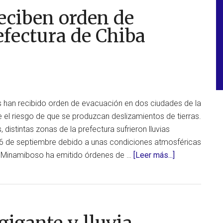
en
eciben orden de
Grecia
y
efectura de Chiba
Turquía
por
lluvias
intensas,
granizo
 han recibido orden de evacuación en dos ciudades de la
de
e el riesgo de que se produzcan deslizamientos de tierras.
gran
distintas zonas de la prefectura sufrieron lluvias
tamaño,
16 de septiembre debido a unas condiciones atmosféricas
vientos
acerca
e Minamiboso ha emitido órdenes de …
[Leer más...]
fuertes
de
y
Miles
tornados
de
personas
reciben