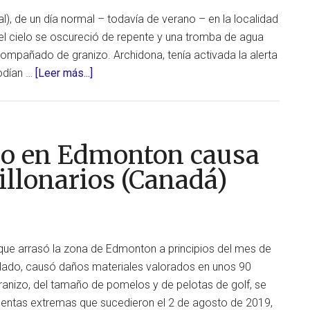
las
), de un día normal – todavía de verano – en la localidad
Islas
el cielo se oscureció de repente y una tromba de agua
Baleares
ompañado de granizo. Archidona, tenía activada la alerta
(España)
acerca
podían …
[Leer más...]
de
Susto
en
Archidona,
zo en Edmonton causa
Málaga,
illonarios (Canadá)
por
una
tormenta
de
que arrasó la zona de Edmonton a principios del mes de
granizo
lado, causó daños materiales valorados en unos 90
(España)
granizo, del tamaño de pomelos y de pelotas de golf, se
mentas extremas que sucedieron el 2 de agosto de 2019,