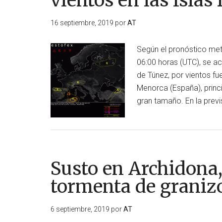
vientos en las Islas
16 septiembre, 2019
por
AT
Según el pronóstico mete
06:00 horas (UTC), se act
de Túnez, por vientos fu
Menorca (España), princi
gran tamaño. En la pre
Susto en Archidona
tormenta de graniz
6 septiembre, 2019
por
AT