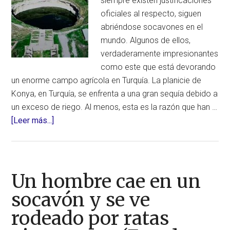
siempre existen justificaciones
oficiales al respecto, siguen
abriéndose socavones en el
mundo. Algunos de ellos,
verdaderamente impresionantes
como este que está devorando
un enorme campo agrícola en Turquía. La planicie de
Konya, en Turquía, se enfrenta a una gran sequía debido a
un exceso de riego. Al menos, esta es la razón que han …
acerca
[Leer más...]
de
Socavón
gigantesco
en
Un hombre cae en un
Turquía
socavón y se ve
rodeado por ratas