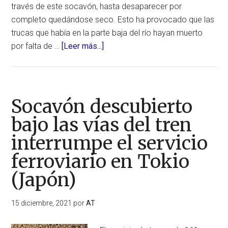
través de este socavón, hasta desaparecer por
completo quedándose seco. Esto ha provocado que las
trucas que había en la parte baja del río hayan muerto
acerca
por falta de …
[Leer más...]
de
Un
profundo
socavón
Socavón descubierto
acaba
bajo las vías del tren
por
interrumpe el servicio
drenar
el
ferroviario en Tokio
agua
(Japón)
del
conocido
15 diciembre, 2021
por
AT
arroyo
Brengi,