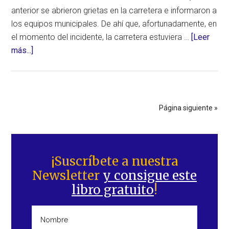
anterior se abrieron grietas en la carretera e informaron a
los equipos municipales. De ahí que, afortunadamente, en
el momento del incidente, la carretera estuviera …
[Leer
acerca
más...]
de
Impresionante
socavón
en
Página siguiente »
la
península
Barra
de
lateral
Yamal
¡Suscríbete a nuestra
(Rusia)
Newsletter
y consigue este
principal
libro gratuito
!