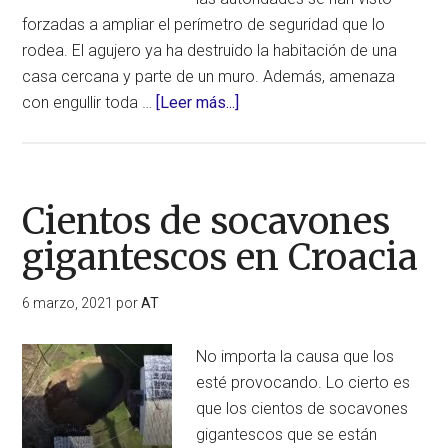
forzadas a ampliar el perímetro de seguridad que lo
rodea. El agujero ya ha destruido la habitación de una
casa cercana y parte de un muro. Además, amenaza
acerca
con engullir toda …
[Leer más...]
de
El
socavón
masivo
Cientos de socavones
en
gigantescos en Croacia
Puebla
sigue
6 marzo, 2021
por
AT
aumentando
de
No importa la causa que los
tamaño.
esté provocando. Lo cierto es
Ahora
que los cientos de socavones
110
gigantescos que se están
metros