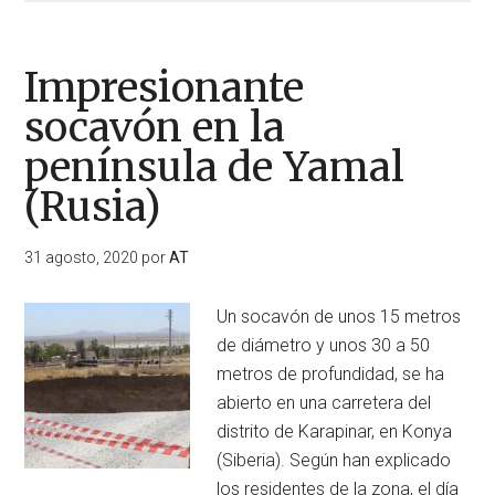
Un
hombre
cae
Impresionante
en
socavón en la
un
península de Yamal
socavón
y
(Rusia)
se
ve
31 agosto, 2020
por
AT
rodeado
por
Un socavón de unos 15 metros
ratas
de diámetro y unos 30 a 50
gigantescas
metros de profundidad, se ha
(Estados
abierto en una carretera del
Unidos)
distrito de Karapinar, en Konya
(Siberia). Según han explicado
los residentes de la zona, el día