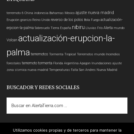
ajuste nueva madrid
terremoto 6
China
indonesia
Bahamas
Mexico
reverso de los polos
actualización-
Erupción
granizo
Reino Unido
Bola Fuego
nibiru
erpcion-la-palma
Alerta
Sobrevuelo Tierra
España
Lluvias
Frío
mundo
actualización-erupcion-la-
Volcan
palma
terremotos
Tormenta Tropical
Terremotos mundo
Incendios
terremoto
tormenta
forestales
Florida
Argentina
Apagon
Inundaciones
ajuste
zona sísmica nueva madrid
Temperaturas
Falla San Andres
Nueva Madrid
BUSCADOR Y REDES SOCIALES
Buscar
en
AlertaTierra.com
...
Utilizamos cookies propias y de terceros para mantener la