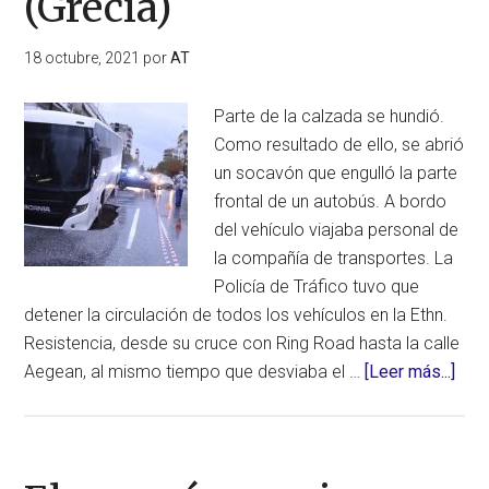
(Grecia)
tren
interrumpe
18 octubre, 2021
por
AT
el
servicio
Parte de la calzada se hundió.
ferroviario
Como resultado de ello, se abrió
en
un socavón que engulló la parte
Tokio
frontal de un autobús. A bordo
(Japón)
del vehículo viajaba personal de
la compañía de transportes. La
Policía de Tráfico tuvo que
detener la circulación de todos los vehículos en la Ethn.
Resistencia, desde su cruce con Ring Road hasta la calle
acer
Aegean, al mismo tiempo que desviaba el …
[Leer más...]
de
La
tierr
se