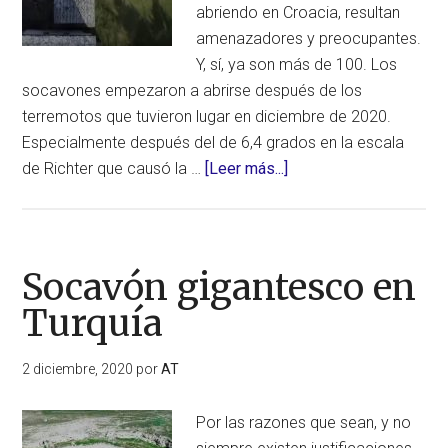
abriendo en Croacia, resultan
(360
amenazadores y preocupantes.
pies)
Y, sí, ya son más de 100. Los
México
socavones empezaron a abrirse después de los
terremotos que tuvieron lugar en diciembre de 2020.
Especialmente después del de 6,4 grados en la escala
acerca
de Richter que causó la …
[Leer más...]
de
Cientos
de
socavones
Socavón gigantesco en
gigantescos
Turquía
en
Croacia
2 diciembre, 2020
por
AT
Por las razones que sean, y no