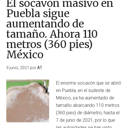
El socavón masivo en
abri
Puebla sigue
y
aumentando de
se
trag
tamaño. Ahora 110
part
metros (360 pies)
del
aut
México
(Gre
9 junio, 2021
por
AT
El enorme socavón que se abrió
en Puebla, en el sudeste de
México, ya ha aumentado de
tamaño abarcando 110 metros
(360 pies) de diámetro, hasta el
7 de junio de 2021, por lo que
las autoridades se han visto