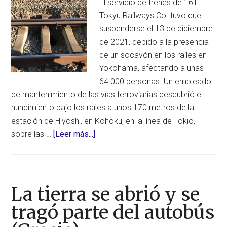
El servicio de trenes de 161
en
Tokyu Railways Co. tuvo que
Kashmir
suspenderse el 13 de diciembre
(India)
de 2021, debido a la presencia
de un socavón en los raíles en
Yokohama, afectando a unas
64.000 personas. Un empleado
de mantenimiento de las vías ferroviarias descubrió el
hundimiento bajo los raíles a unos 170 metros de la
estación de Hiyoshi, en Kohoku, en la línea de Tokio,
acerca
sobre las …
[Leer más...]
de
Socavón
descubierto
bajo
La tierra se abrió y se
las
tragó parte del autobús
vías
del