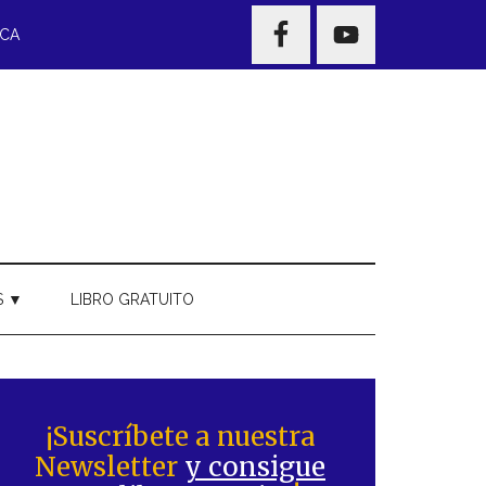
NAV
ECA
WIDGET
AREA
S ▼
LIBRO GRATUITO
Barra
ateral
¡Suscríbete a nuestra
Newsletter
y consigue
rincipal