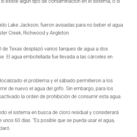
si existe algún tipo de contaminación en el sistema, o si
luido Lake Jackson, fueron avisadas para no beber el agua
Oyster Creek, Richwood y Angleton.
al de Texas desplazó varios tanques de agua a dos
e. El agua embotellada fue llevada a las cárceles en
localizado el problema y el sábado permitieron a los
mir de nuevo el agua del grifo. Sin embargo, para los
activado la orden de prohibición de consumir esta agua.
do el sistema en busca de cloro residual y considerará
e unos 60 días. “Es posible que se pueda usar el agua,
laró.