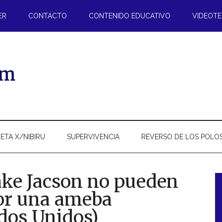
ER
CONTACTO
CONTENIDO EDUCATIVO
VIDEOT
ETA X/NIBIRU
SUPERVIVENCIA
REVERSO DE LOS POLO
ake Jacson no pueden
or una ameba
l
dos Unidos)
p