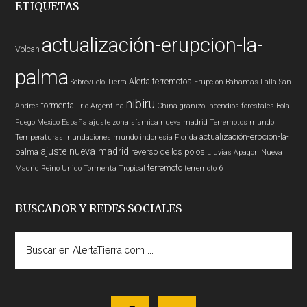
ETIQUETAS
actualización-erupcion-la-
Volcan
palma
Alerta
terremotos
Sobrevuelo Tierra
Erupción
Bahamas
Falla San
nibiru
tormenta
Andres
Frío
Argentina
China
granizo
Incendios forestales
Bola
Fuego
Mexico
España
ajuste zona sísmica nueva madrid
Terremotos mundo
actualización-erpcion-la-
Temperaturas
Inundaciones
mundo
indonesia
Florida
ajuste nueva madrid
palma
reverso de los polos
Lluvias
Apagon
Nueva
terremoto
Madrid
Reino Unido
Tormenta Tropical
terremoto 6
BUSCADOR Y REDES SOCIALES
Buscar
en
AlertaTierra.com
...