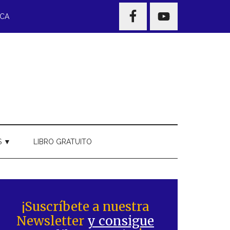
NAV
ECA
WIDGET
AREA
S ▼
LIBRO GRATUITO
Barra
ateral
¡Suscríbete a nuestra
Newsletter
y consigue
rincipal