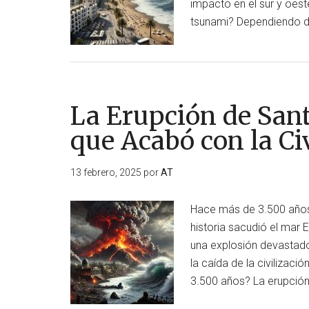
Madrid?
impacto en el sur y oeste
tsunami? Dependiendo de
La Erupción de Sant
que Acabó con la Ci
13 febrero, 2025
por
AT
Hace más de 3.500 años,
historia sacudió el mar E
una explosión devastado
la caída de la civilizac
3.500 años? La erupció