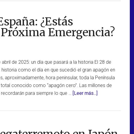
España: ¿Estás
a Próxima Emergencia?
abril de 2025: un día que pasará a la historia El 28 de
a historia como el día en que sucedió el gran apagón en
s, aproximadamente, hora peninsular, toda la Península
n total conocido como “apagón cero”. Las millones de
acerca
n recordarán para siempre lo que …
[Leer más...]
de
El
Gran
Apagón
en