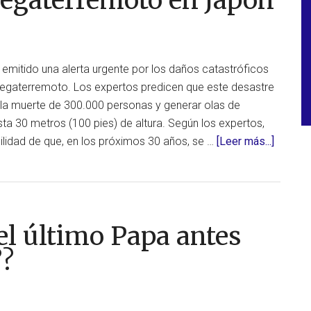
megaterremoto en Japón
España:
¿Estás
Preparado/a
para
emitido una alerta urgente por los daños catastróficos
la
egaterremoto. Los expertos predicen que este desastre
Próxima
 la muerte de 300.000 personas y generar olas de
Emergencia?
ta 30 metros (100 pies) de altura. Según los expertos,
acerca
ilidad de que, en los próximos 30 años, se …
[Leer más...]
de
Alerta
urgente
de
¿el último Papa antes
megate
en
”?
Japón