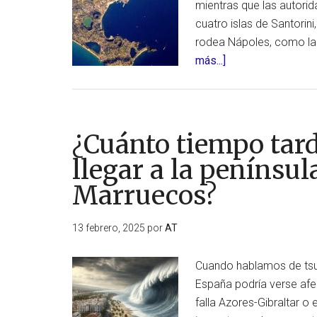
mientras que las autori
cuatro islas de Santori
rodea Nápoles, como la 
acerca
más...]
de
Los
Campos
Flégreos:
¿Cuánto tiempo tar
¿la
llegar a la penínsul
mecha
Marruecos?
del
Ajuste
de
13 febrero, 2025
por
AT
la
Zona
Cuando hablamos de tsu
de
España podría verse afe
Nueva
falla Azores-Gibraltar o