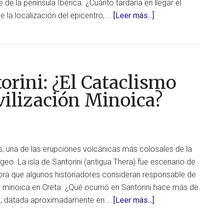
 de la península Ibérica. ¿Cuánto tardaría en llegar el
acerca
 la localización del epicentro, …
[Leer más...]
de
¿Cuánto
tiempo
tardaría
orini: ¿El Cataclismo
un
tsunami
vilización Minoica?
en
llegar
a
la
 una de las erupciones volcánicas más colosales de la
península
geo. La isla de Santorini (antigua Thera) fue escenario de
Ibérica
ra que algunos historiadores consideran responsable de
desde
ión minoica en Creta. ¿Qué ocurrió en Santorini hace más de
Marruecos?
acerca
n, datada aproximadamente en …
[Leer más...]
de