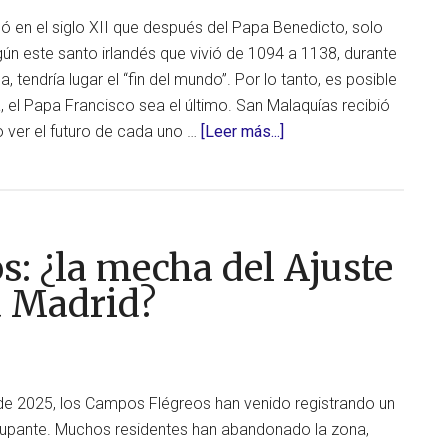
ó en el siglo XII que después del Papa Benedicto, solo
ún este santo irlandés que vivió de 1094 a 1138, durante
a, tendría lugar el “fin del mundo”. Por lo tanto, es posible
, el Papa Francisco sea el último. San Malaquías recibió
acerca
o ver el futuro de cada uno …
[Leer más...]
de
El
Papa
Francisco,
: ¿la mecha del Ajuste
¿el
último
a Madrid?
Papa
antes
del
“Fin
e 2025, los Campos Flégreos han venido registrando un
del
upante. Muchos residentes han abandonado la zona,
Mundo”?