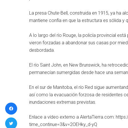
La presa Chute-Bell, construida en 1915, ya ha al
mantiene confía en que la estructura es sólida y 
A lo largo del río Rouge, la policía provincial es
vieron forzadas a abandonar sus casas por miedo 
desbordada.
El río Saint John, en New Brunswick, ha retroced
permanecían sumergidas desde hace una seman
En el sur de Manitoba, el río Red sigue aumentand
así como la evacuación forzosa de residentes cer
inundaciones extremas previstas.
Enlace a vídeo externo a AlertaTierra.com: htt
time_continue=3&v=2OEHky_d-yQ