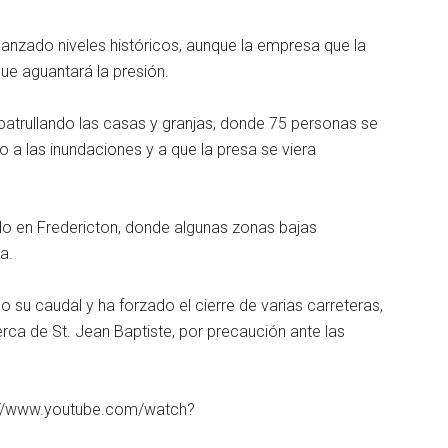
canzado niveles históricos, aunque la empresa que la
que aguantará la presión.
tá patrullando las casas y granjas, donde 75 personas se
a las inundaciones y a que la presa se viera
ido en Fredericton, donde algunas zonas bajas
a.
o su caudal y ha forzado el cierre de varias carreteras,
ca de St. Jean Baptiste, por precaución ante las
ps://www.youtube.com/watch?