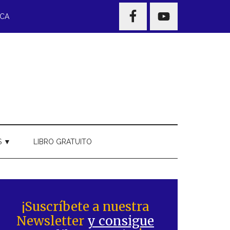
NAV
ECA
WIDGET
AREA
S ▼
LIBRO GRATUITO
Barra
ateral
¡Suscríbete a nuestra
Newsletter
y consigue
rincipal