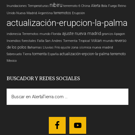
nibiru
Alerta
Inundaciones
Temperaturas
terremoto 6
China
Bola Fuego
Reino
terremotos
Unido
Nueva Madrid
Argentina
Erupción
actualización-erupcion-la-palma
ajuste nueva madrid
indonesia
Terremotos mundo
Florida
granizo
Apagon
Volcan
reverso
Incendios forestales
Falla San Andres
Tormenta Tropical
mundo
de los polos
Bahamas
Lluvias
Frío
ajuste zona sísmica nueva madrid
tormenta
actualización-erpcion-la-palma
terremoto
Sobrevuelo Tierra
España
Mexico
BUSCADOR Y REDES SOCIALES
Buscar
en
AlertaTierra.com
...