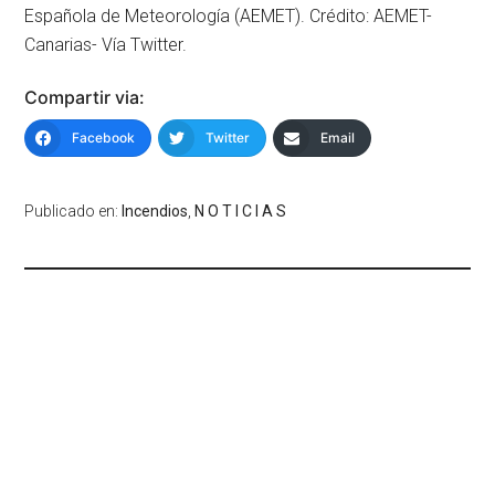
Española de Meteorología (AEMET). Crédito: AEMET-
Canarias- Vía Twitter.
Compartir via:
Facebook
Twitter
Email
Publicado en:
Incendios
,
N O T I C I A S