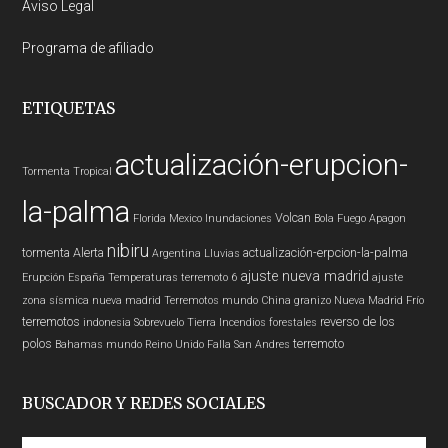
Aviso Legal
Programa de afiliado
ETIQUETAS
actualización-erupcion-
Tormenta Tropical
la-palma
Volcan
Florida
Mexico
Inundaciones
Bola Fuego
Apagon
nibiru
tormenta
Alerta
actualización-erpcion-la-palma
Argentina
Lluvias
ajuste nueva madrid
Erupción
España
Temperaturas
terremoto 6
ajuste
zona sísmica nueva madrid
Terremotos mundo
China
granizo
Nueva Madrid
Frío
terremotos
reverso de los
indonesia
Sobrevuelo Tierra
Incendios forestales
polos
terremoto
Bahamas
mundo
Reino Unido
Falla San Andres
BUSCADOR Y REDES SOCIALES
Buscar