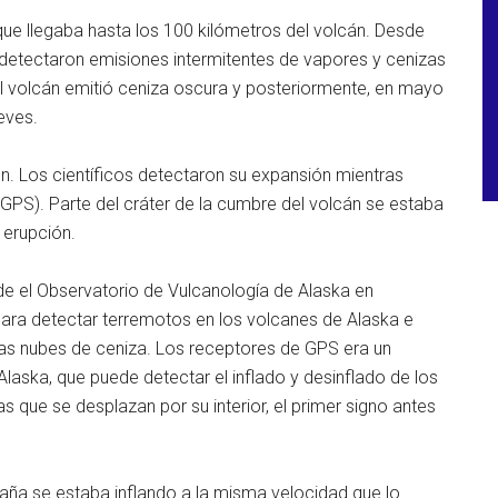
que llegaba hasta los 100 kilómetros del volcán. Desde
detectaron emisiones intermitentes de vapores y cenizas
l volcán emitió ceniza oscura y posteriormente, en mayo
eves.
n. Los científicos detectaron su expansión mientras
(GPS). Parte del cráter de la cumbre del volcán se estaba
 erupción.
de el Observatorio de Vulcanología de Alaska en
para detectar terremotos en los volcanes de Alaska e
las nubes de ceniza. Los receptores de GPS era un
aska, que puede detectar el inflado y desinflado de los
 que se desplazan por su interior, el primer signo antes
ña se estaba inflando a la misma velocidad que lo