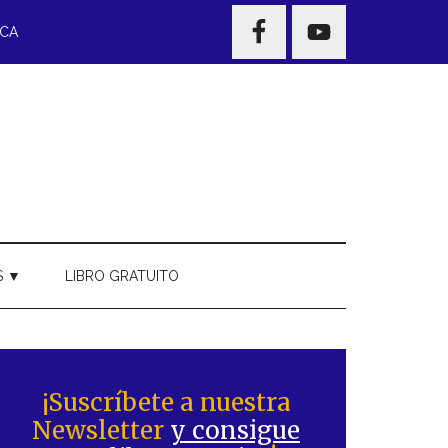
NAV
ECA
WIDGET
AREA
S ▼
LIBRO GRATUITO
Barra
ateral
¡Suscríbete a nuestra
Newsletter
y consigue
rincipal