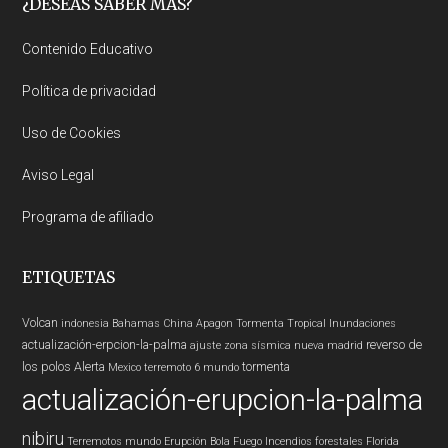
Footer
¿DESEAS SABER MÁS?
Contenido Educativo
Política de privacidad
Uso de Cookies
Aviso Legal
Programa de afiliado
ETIQUETAS
Volcan
indonesia
Bahamas
China
Apagon
Tormenta Tropical
Inundaciones
actualización-erpcion-la-palma
reverso de
ajuste zona sísmica nueva madrid
los polos
Alerta
tormenta
Mexico
terremoto 6
mundo
actualización-erupcion-la-palma
nibiru
Terremotos mundo
Erupción
Bola Fuego
Incendios forestales
Florida