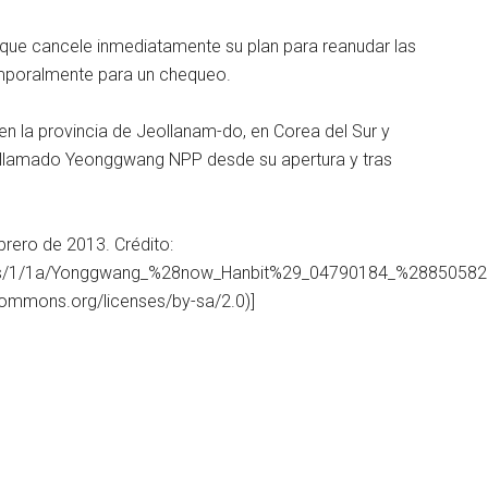
que cancele inmediatamente su plan para reanudar las
emporalmente para un chequeo.
en la provincia de Jeollanam-do, en Corea del Sur y
llamado Yeonggwang NPP desde su apertura y tras
ebrero de 2013. Crédito:
mons/1/1a/Yonggwang_%28now_Hanbit%29_04790184_%28850582
commons.org/licenses/by-sa/2.0)]