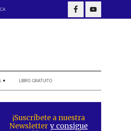
NAV
ECA
WIDGET
AREA
S ▼
LIBRO GRATUITO
Barra
ateral
¡Suscríbete a nuestra
Newsletter
y consigue
rincipal