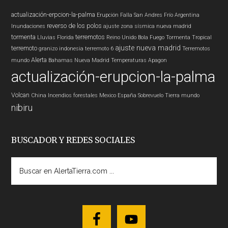
actualización-erpcion-la-palma
Erupción
Falla San Andres
Frío
Argentina
reverso de los polos
Inundaciones
ajuste zona sísmica nueva madrid
tormenta
terremotos
Lluvias
Florida
Reino Unido
Bola Fuego
Tormenta Tropical
ajuste nueva madrid
terremoto
granizo
indonesia
terremoto 6
Terremotos
Alerta
mundo
Bahamas
Nueva Madrid
Temperaturas
Apagon
actualización-erupcion-la-palma
Volcan
China
Incendios forestales
Mexico
España
Sobrevuelo Tierra
mundo
nibiru
BUSCADOR Y REDES SOCIALES
Buscar
en
AlertaTierra.com
...