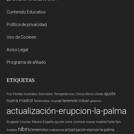
Footer
Contenido Educativo
Política de privacidad
Uso de Cookies
Aviso Legal
Programa de afiliado
ETIQUETAS
ajuste
Frío
Florida
Incendios forestales
Temperaturas
China
Reino Unido
nueva madrid
terremoto
Volcan
Terremotos mundo
granizo
actualización-erupcion-la-palma
Erupción
Lluvias
Mexico
España
ajuste zona sísmica nueva madrid
Falla San
nibiru
terremotos
actualización-erpcion-la-palma
Andres
indonesia