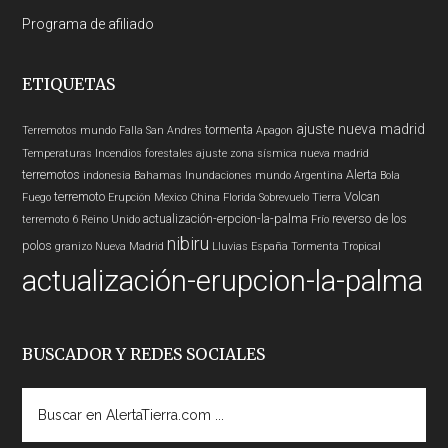
Programa de afiliado
ETIQUETAS
ajuste nueva madrid
tormenta
Terremotos mundo
Falla San Andres
Apagon
Temperaturas
Incendios forestales
ajuste zona sísmica nueva madrid
terremotos
Alerta
indonesia
Bahamas
Inundaciones
mundo
Argentina
Bola
terremoto
Volcan
Fuego
Erupción
Mexico
China
Florida
Sobrevuelo Tierra
actualización-erpcion-la-palma
reverso de los
terremoto 6
Reino Unido
Frío
nibiru
polos
granizo
Nueva Madrid
Lluvias
España
Tormenta Tropical
actualización-erupcion-la-palma
BUSCADOR Y REDES SOCIALES
Buscar
en
AlertaTierra.com