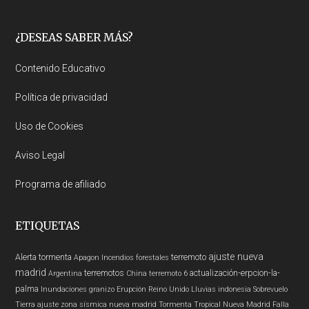
Footer
¿DESEAS SABER MÁS?
Contenido Educativo
Política de privacidad
Uso de Cookies
Aviso Legal
Programa de afiliado
ETIQUETAS
ajuste nueva
Alerta
tormenta
terremoto
Apagon
Incendios forestales
madrid
terremotos
actualización-erpcion-la-
Argentina
China
terremoto 6
palma
Inundaciones
granizo
Erupción
Reino Unido
Lluvias
indonesia
Sobrevuelo
Tierra
ajuste zona sísmica nueva madrid
Tormenta Tropical
Nueva Madrid
Falla