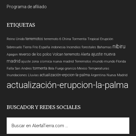
Programa de afiliado
ETIQUETAS
terremotos
Reino Unido
terremoto 6
China
Tormenta Tropical
Erupción
nibiru
Sobrevuelo Tierra
Frío
España
indonesia
Incendios forestales
Bahamas
ajuste nueva
reverso de los polos
Volcan
terremoto
Alerta
Apagon
madrid
ajuste zona sísmica nueva madrid
Terremotos mundo
mundo
Florida
tormenta
Falla San Andres
Bola Fuego
granizo
Mexico
Temperaturas
actualización-erpcion-la-palma
Inundaciones
Lluvias
Argentina
Nueva Madrid
actualización-erupcion-la-palma
BUSCADOR Y REDES SOCIALES
Buscar
en
AlertaTierra.com