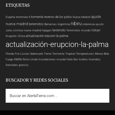
ETIQUETAS
ajuste
tormenta
reverso de los polos
España
terremoto 6
Nueva Madrid
nibiru
nueva madrid
terremotos
Bahamas
Argentina
indonesia
ajuste
terremoto
Volcan
zona sísmica nueva madrid
Apagon
Terremotos mundo
actualización-erpcion-la-palma
Erupción
China
actualización-erupcion-la-palma
Florida
Frío
Lluvias
Sobrevuelo Tierra
Tormenta Tropical
Temperaturas
Mexico
Bola
Alerta
Fuego
Reino Unido
Inundaciones
mundo
Falla San Andres
Incendios
forestales
granizo
BUSCADOR Y REDES SOCIALES
Buscar
en
AlertaTierra.com
...