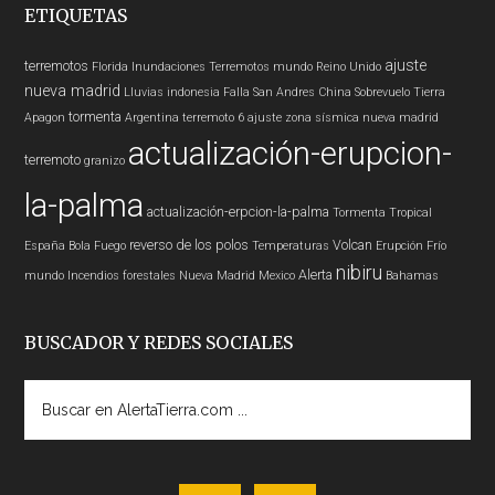
ETIQUETAS
ajuste
terremotos
Florida
Inundaciones
Terremotos mundo
Reino Unido
nueva madrid
Lluvias
indonesia
Falla San Andres
China
Sobrevuelo Tierra
tormenta
Apagon
Argentina
terremoto 6
ajuste zona sísmica nueva madrid
actualización-erupcion-
terremoto
granizo
la-palma
actualización-erpcion-la-palma
Tormenta Tropical
reverso de los polos
Volcan
España
Bola Fuego
Temperaturas
Erupción
Frío
nibiru
Alerta
mundo
Incendios forestales
Nueva Madrid
Mexico
Bahamas
BUSCADOR Y REDES SOCIALES
Buscar
en
AlertaTierra.com
...