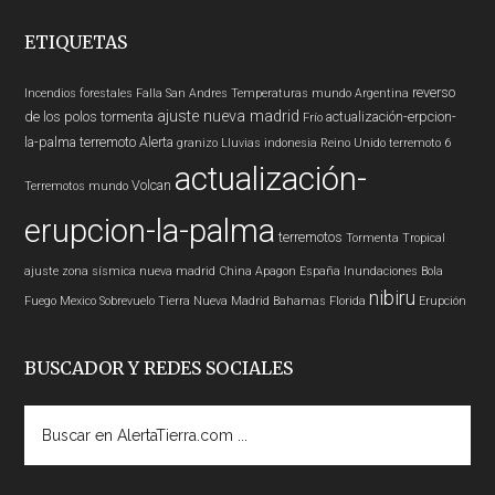
ETIQUETAS
reverso
Incendios forestales
Falla San Andres
Temperaturas
mundo
Argentina
ajuste nueva madrid
de los polos
tormenta
actualización-erpcion-
Frío
la-palma
terremoto
Alerta
granizo
Lluvias
indonesia
Reino Unido
terremoto 6
actualización-
Volcan
Terremotos mundo
erupcion-la-palma
terremotos
Tormenta Tropical
ajuste zona sísmica nueva madrid
China
Apagon
España
Inundaciones
Bola
nibiru
Fuego
Mexico
Sobrevuelo Tierra
Nueva Madrid
Bahamas
Florida
Erupción
BUSCADOR Y REDES SOCIALES
Buscar
en
AlertaTierra.com
...