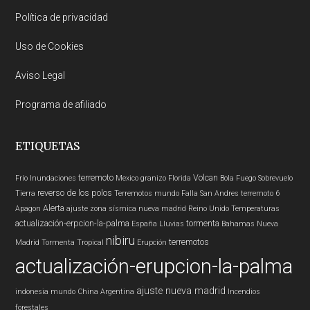
Política de privacidad
Uso de Cookies
Aviso Legal
Programa de afiliado
ETIQUETAS
terremoto
Volcan
Frío
Inundaciones
Mexico
granizo
Florida
Bola Fuego
Sobrevuelo
reverso de los polos
Tierra
Terremotos mundo
Falla San Andres
terremoto 6
Alerta
Apagon
ajuste zona sísmica nueva madrid
Reino Unido
Temperaturas
actualización-erpcion-la-palma
tormenta
España
Lluvias
Bahamas
Nueva
nibiru
terremotos
Madrid
Tormenta Tropical
Erupción
actualización-erupcion-la-palma
ajuste nueva madrid
indonesia
mundo
China
Argentina
Incendios
forestales