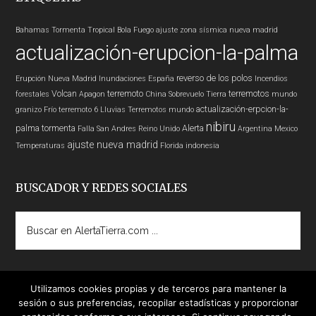
Bahamas
Tormenta Tropical
Bola Fuego
ajuste zona sísmica nueva madrid
actualización-erupcion-la-palma
reverso de los polos
Erupción
Nueva Madrid
Inundaciones
España
Incendios
Volcan
terremoto
terremotos
forestales
Apagon
China
Sobrevuelo Tierra
mundo
actualización-erpcion-la-
granizo
Frío
terremoto 6
Lluvias
Terremotos mundo
nibiru
palma
tormenta
Alerta
Falla San Andres
Reino Unido
Argentina
Mexico
ajuste nueva madrid
Temperaturas
Florida
indonesia
BUSCADOR Y REDES SOCIALES
Buscar
en
AlertaTierra.com
...
Utilizamos cookies propias y de terceros para mantener la
sesión o sus preferencias, recopilar estadísticas y proporcionar