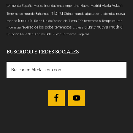
tormenta
Alerta
Volcan
España
Mexico
Inundaciones
Argentina
Nueva Madrid
nibiru
Terremotos mundo
Bahamas
China
mundo
ajuste zona sísmica nueva
terremoto
madrid
Reino Unido
Sobrevuelo Tierra
Frío
terremoto 6
Temperaturas
ajuste nueva madrid
reverso de los polos
terremotos
indonesia
Lluvias
Erupción
Falla San Andres
Bola Fuego
Tormenta Tropical
BUSCADOR Y REDES SOCIALES
Buscar
en
AlertaTierra.com
...