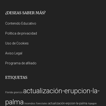
Footer
¿DESEAS SABER MÁS?
Contenido Educativo
Política de privacidad
Uso de Cookies
Aviso Legal
Programa de afiliado
ETIQUETAS
actualización-erupcion-la-
Florida
granizo
palma
actualización-erpcion-la-palma
Incendios forestales
Apagon