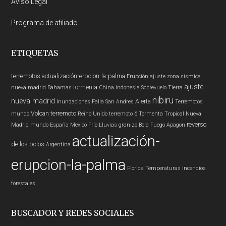
Aviso Legal
Programa de afiliado
ETIQUETAS
terremotos
actualización-erpcion-la-palma
Erupción
ajuste zona sísmica
ajuste
tormenta
nueva madrid
Bahamas
China
indonesia
Sobrevuelo Tierra
nibiru
nueva madrid
Alerta
Inundaciones
Falla San Andres
Terremotos
Volcan
terremoto
mundo
Reino Unido
terremoto 6
Tormenta Tropical
Nueva
reverso
Madrid
mundo
España
Mexico
Frío
Lluvias
granizo
Bola Fuego
Apagon
actualización-
de los polos
Argentina
erupcion-la-palma
Florida
Temperaturas
Incendios
forestales
BUSCADOR Y REDES SOCIALES