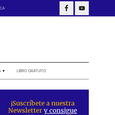
NAV
ECA
WIDGET
AREA
S ▼
LIBRO GRATUITO
Barra
ateral
¡Suscríbete a nuestra
Newsletter
y consigue
rincipal