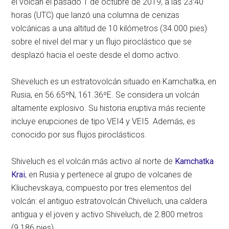
el volcán el pasado 1 de octubre de 2019, a las 23:40
horas (UTC) que lanzó una columna de cenizas
volcánicas a una altitud de 10 kilómetros (34.000 pies)
sobre el nivel del mar y un flujo piroclástico que se
desplazó hacia el oeste desde el domo activo.
Sheveluch es un estratovolcán situado en Kamchatka, en
Rusia, en 56.65ºN, 161.36ºE. Se considera un volcán
altamente explosivo. Su historia eruptiva más reciente
incluye erupciones de tipo VEI4 y VEI5. Además, es
conocido por sus flujos piroclásticos.
Shiveluch es el volcán más activo al norte de
Kamchatka
Krai
, en Rusia y pertenece al grupo de volcanes de
Kliuchevskaya, compuesto por tres elementos del
volcán: el antiguo estratovolcán Chiveluch, una caldera
antigua y el joven y activo Shiveluch, de 2.800 metros
(9.186 pies).