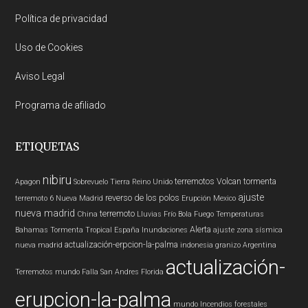
Política de privacidad
Uso de Cookies
Aviso Legal
Programa de afiliado
ETIQUETAS
nibiru
terremotos
Volcan
tormenta
Apagon
Sobrevuelo Tierra
Reino Unido
ajuste
reverso de los polos
terremoto 6
Nueva Madrid
Erupción
Mexico
nueva madrid
terremoto
China
Lluvias
Frío
Bola Fuego
Temperaturas
Alerta
Bahamas
Tormenta Tropical
España
Inundaciones
ajuste zona sísmica
actualización-erpcion-la-palma
nueva madrid
indonesia
granizo
Argentina
actualización-
Terremotos mundo
Falla San Andres
Florida
erupcion-la-palma
mundo
Incendios forestales