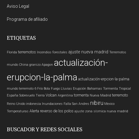
Aviso Legal
Programa de afiliado
ETIQUETAS
ajuste nueva madrid
terremotos
Florida
Incendios forestales
Terremotos
actualización-
mundo
China
granizo
Apagon
erupcion-la-palma
actualización-erpcion-la-palma
mundo
terremoto 6
Frío
Bola Fuego
Lluvias
Erupción
Bahamas
Tormenta Tropical
Volcan
tormenta
terremoto
España
Sobrevuelo Tierra
Argentina
Nueva Madrid
nibiru
Reino Unido
indonesia
Inundaciones
Falla San Andres
Mexico
Alerta
reverso de los polos
Temperaturas
ajuste zona sísmica nueva madrid
BUSCADOR Y REDES SOCIALES