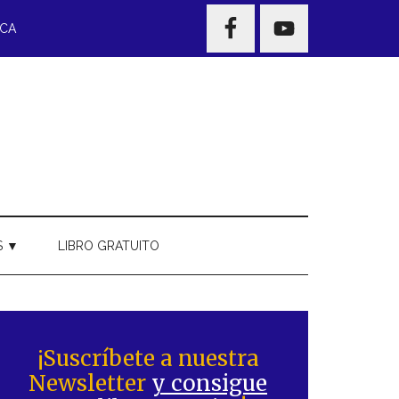
NAV
ECA
WIDGET
AREA
S ▼
LIBRO GRATUITO
Barra
ateral
¡Suscríbete a nuestra
Newsletter
y consigue
rincipal