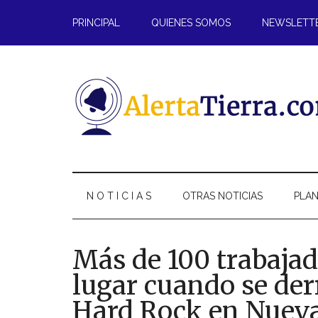
Saltar
Skip
Saltar
Saltar
PRINCIPAL
QUIENES SOMOS
NEWSLETT
al
to
a
al
contenido
secondary
la
pie
principal
menu
barra
de
lateral
página
principal
N O T I C I A S
OTRAS NOTICIAS
PLAN
Más de 100 trabajad
lugar cuando se der
Hard Rock en Nueva