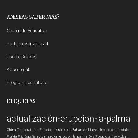
Footer
¿DESEAS SABER MÁS?
Contenido Educativo
Política de privacidad
Uso de Cookies
Aviso Legal
Programa de afiliado
ETIQUETAS
actualización-erupcion-la-palma
terremotos
China
Temperaturas
Erupción
Bahamas
Lluvias
Incendios forestales
actualización-erpcion-la-palma
Volcan
Florida
Frío
España
Bola Fuego
granizo