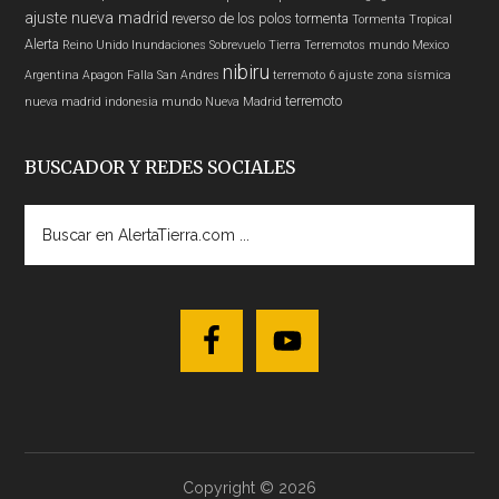
ajuste nueva madrid
reverso de los polos
tormenta
Tormenta Tropical
Alerta
Reino Unido
Inundaciones
Sobrevuelo Tierra
Terremotos mundo
Mexico
nibiru
Argentina
Apagon
Falla San Andres
terremoto 6
ajuste zona sísmica
terremoto
nueva madrid
indonesia
mundo
Nueva Madrid
BUSCADOR Y REDES SOCIALES
Buscar
en
AlertaTierra.com
...
Copyright © 2026