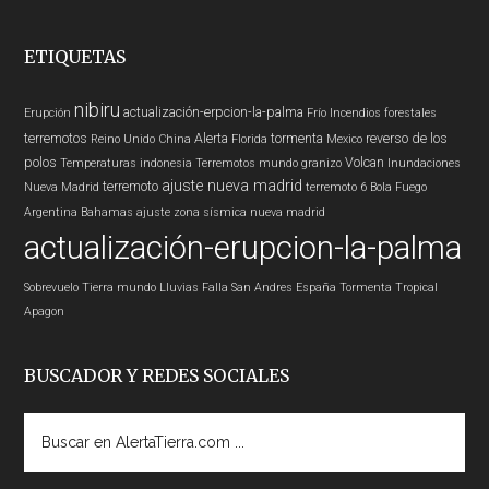
ETIQUETAS
nibiru
actualización-erpcion-la-palma
Erupción
Frío
Incendios forestales
terremotos
Alerta
tormenta
reverso de los
Reino Unido
China
Florida
Mexico
polos
Volcan
Temperaturas
indonesia
Terremotos mundo
granizo
Inundaciones
ajuste nueva madrid
terremoto
Nueva Madrid
terremoto 6
Bola Fuego
Argentina
Bahamas
ajuste zona sísmica nueva madrid
actualización-erupcion-la-palma
Sobrevuelo Tierra
mundo
Lluvias
Falla San Andres
España
Tormenta Tropical
Apagon
BUSCADOR Y REDES SOCIALES
Buscar
en
AlertaTierra.com