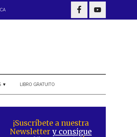
NAV
ECA
WIDGET
AREA
S ▼
LIBRO GRATUITO
Barra
ateral
¡Suscríbete a nuestra
Newsletter
y consigue
rincipal