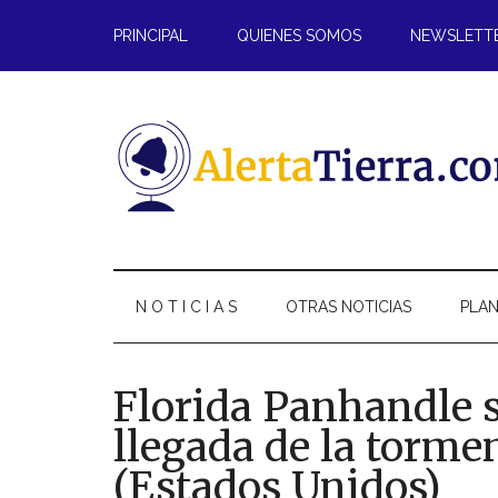
Saltar
Skip
Saltar
Saltar
PRINCIPAL
QUIENES SOMOS
NEWSLETT
al
to
a
al
contenido
secondary
la
pie
principal
menu
barra
de
lateral
página
principal
N O T I C I A S
OTRAS NOTICIAS
PLAN
Florida Panhandle s
llegada de la tormen
(Estados Unidos)