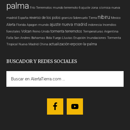
palma
Frío
Terremotos mundo
terremoto 6
ajuste zona sísmica nueva
nibiru
reverso de los polos
madrid
España
granizo
Sobrevuelo Tierra
Mexico
ajuste nueva madrid
Alerta
Florida
Apagon
mundo
indonesia
Incendios
Volcan
tormenta
terremotos
forestales
Reino Unido
Temperaturas
Argentina
Falla San Andres
Bahamas
Bola Fuego
Lluvias
Erupción
Inundaciones
Tormenta
actualización-erpcion-la-palma
Tropical
Nueva Madrid
China
BUSCADOR Y REDES SOCIALES
Buscar
en
AlertaTierra.com
...