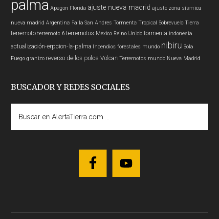
palma
ajuste nueva madrid
Apagon
Florida
ajuste zona sísmica
nueva madrid
Argentina
Falla San Andres
Tormenta Tropical
Sobrevuelo Tierra
terremoto
terremotos
tormenta
terremoto 6
Mexico
Reino Unido
indonesia
nibiru
actualización-erpcion-la-palma
Incendios forestales
mundo
Bola
reverso de los polos
Volcan
Fuego
granizo
Terremotos mundo
Nueva Madrid
BUSCADOR Y REDES SOCIALES
Buscar
en
AlertaTierra.com
...