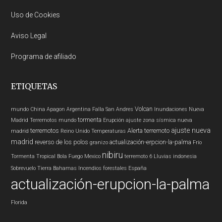
Uso de Cookies
Aviso Legal
Programa de afiliado
ETIQUETAS
Volcan
mundo
China
Apagon
Argentina
Falla San Andres
Inundaciones
Nueva
tormenta
Madrid
Terremotos mundo
Erupción
ajuste zona sísmica nueva
ajuste nueva
terremotos
Alerta
terremoto
madrid
Reino Unido
Temperaturas
madrid
reverso de los polos
actualización-erpcion-la-palma
granizo
Frío
nibiru
Tormenta Tropical
Bola Fuego
Mexico
terremoto 6
Lluvias
indonesia
Sobrevuelo Tierra
Bahamas
Incendios forestales
España
actualización-erupcion-la-palma
Florida