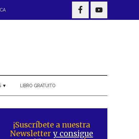
NAV
ECA
WIDGET
AREA
S ▼
LIBRO GRATUITO
Barra
ateral
¡Suscríbete a nuestra
Newsletter
y consigue
rincipal