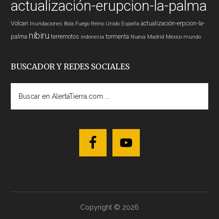
actualización-erupcion-la-palma
Volcan
actualización-erpcion-la-
Inundaciones
Bola Fuego
Reino Unido
España
nibiru
palma
terremotos
tormenta
indonesia
Nueva Madrid
Mexico
mundo
BUSCADOR Y REDES SOCIALES
Buscar
en
AlertaTierra.com
...
Copyright © 2026