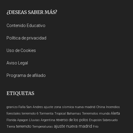
Footer
¿DESEAS SABER MÁS?
Contenido Educativo
Política de privacidad
Uso de Cookies
Aviso Legal
Programa de afiliado
ETIQUETAS
granizo
Falla San Andres
ajuste zona sísmica nueva madrid
China
Incendios
Alerta
forestales
terremoto 6
Tormenta Tropical
Bahamas
Terremotos mundo
reverso de los polos
Florida
Apagon
Lluvias
Argentina
Erupción
Sobrevuelo
ajuste nueva madrid
terremoto
Tierra
Temperaturas
Frío