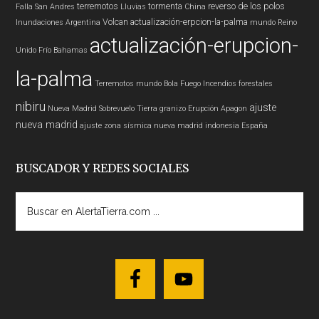
terremotos
tormenta
reverso de los polos
Falla San Andres
Lluvias
China
Volcan
actualización-erpcion-la-palma
Inundaciones
Argentina
mundo
Reino
actualización-erupcion-
Unido
Frío
Bahamas
la-palma
Terremotos mundo
Bola Fuego
Incendios forestales
nibiru
ajuste
Nueva Madrid
Sobrevuelo Tierra
granizo
Erupción
Apagon
nueva madrid
ajuste zona sísmica nueva madrid
indonesia
España
BUSCADOR Y REDES SOCIALES
Buscar
en
AlertaTierra.com
...