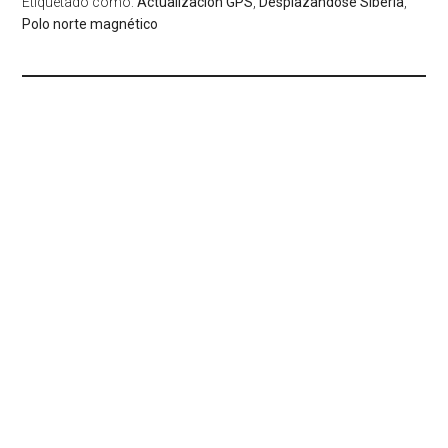
Etiquetado como:
Actualizacion GPS
,
Desplazandose Siberia
,
Polo norte magnético