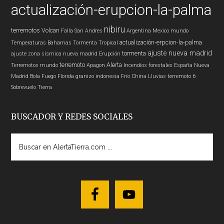
actualización-erupcion-la-palma
nibiru
terremotos
Volcan
Falla San Andres
Argentina
Mexico
mundo
actualización-erpcion-la-palma
Temperaturas
Bahamas
Tormenta Tropical
ajuste nueva madrid
tormenta
ajuste zona sísmica nueva madrid
Erupción
terremoto
Alerta
Terremotos mundo
Apagon
Incendios forestales
España
Nueva
Madrid
Bola Fuego
Florida
granizo
indonesia
Frío
China
Lluvias
terremoto 6
Sobrevuelo Tierra
BUSCADOR Y REDES SOCIALES
Buscar
en
AlertaTierra.com
...