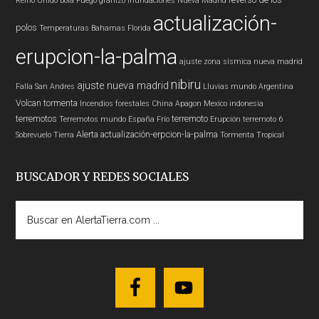
Reino Unido
Bola Fuego
granizo
Inundaciones
Nueva Madrid
actualización-
polos
Temperaturas
Bahamas
Florida
erupcion-la-palma
ajuste zona sísmica nueva madrid
nibiru
ajuste nueva madrid
Falla San Andres
Lluvias
mundo
Argentina
Volcan
tormenta
Incendios forestales
China
Apagon
Mexico
indonesia
terremotos
terremoto
Terremotos mundo
España
Frío
Erupción
terremoto 6
Alerta
actualización-erpcion-la-palma
Sobrevuelo Tierra
Tormenta Tropical
BUSCADOR Y REDES SOCIALES
Buscar
en
AlertaTierra.com
...