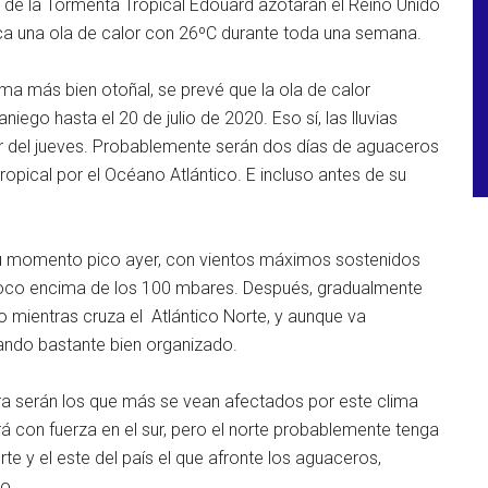
s de la Tormenta Tropical Edouard azotarán el Reino Unido
zca una ola de calor con 26ºC durante toda una semana.
ima más bien otoñal, se prevé que la ola de calor
go hasta el 20 de julio de 2020. Eso sí, las lluvias
rtir del jueves. Probablemente serán dos días de aguaceros
ropical por el Océano Atlántico. E incluso antes de su
su momento pico ayer, con vientos máximos sostenidos
poco encima de los 100 mbares. Después, gradualmente
o mientras cruza el Atlántico Norte, y aunque va
tando bastante bien organizado.
rra serán los que más se vean afectados por este clima
rá con fuerza en el sur, pero el norte probablemente tenga
rte y el este del país el que afronte los aguaceros,
o.