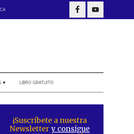
NAV
ECA
WIDGET
AREA
S ▼
LIBRO GRATUITO
Barra
ateral
¡Suscríbete a nuestra
Newsletter
y consigue
rincipal