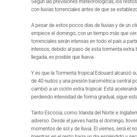
Según las previsiones meteorológicas, los resto
con lluvias torrenciales antes de que se estable
A pesar de estos pocos días de lluvias y de un cl
empiece el domingo, con un tiempo más que veranie
torrenciales serán intensas en todo el país a pa
intensos, debido al paso de esta tormenta extra t
llegada, es posible que llueva.
Y es que la Tormenta tropical Edouard alcanzó 
de 40 nudos y una presión barométrica central 
cambió a un ciclón extra tropical. Está acelerand
perdiendo intensidad de forma gradual, sigue es
Tanto Escocia, como Irlanda del Norte e Inglate
adverso. Desde el jueves hasta el domingo, llove
momentos de sol y de lluvia. El viernes, será el no
mientras en el resto haga un día espléndido y sec