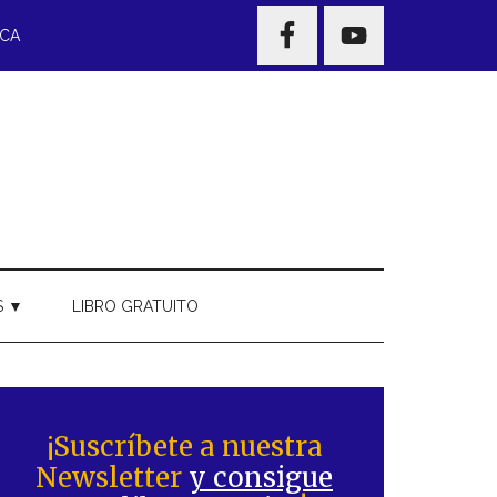
NAV
ECA
WIDGET
AREA
S ▼
LIBRO GRATUITO
Barra
ateral
¡Suscríbete a nuestra
Newsletter
y consigue
rincipal