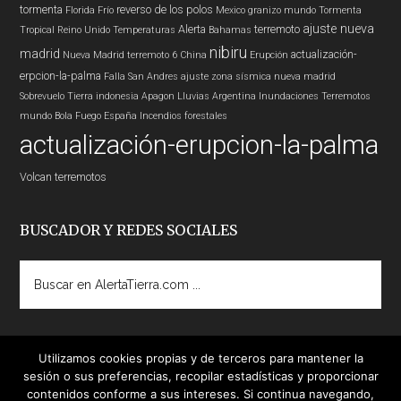
tormenta
reverso de los polos
Florida
Frío
Mexico
granizo
mundo
Tormenta
ajuste nueva
Alerta
terremoto
Tropical
Reino Unido
Temperaturas
Bahamas
nibiru
madrid
actualización-
Nueva Madrid
terremoto 6
China
Erupción
erpcion-la-palma
Falla San Andres
ajuste zona sísmica nueva madrid
Sobrevuelo Tierra
indonesia
Apagon
Lluvias
Argentina
Inundaciones
Terremotos
mundo
Bola Fuego
España
Incendios forestales
actualización-erupcion-la-palma
Volcan
terremotos
BUSCADOR Y REDES SOCIALES
Buscar
en
AlertaTierra.com
...
Utilizamos cookies propias y de terceros para mantener la
sesión o sus preferencias, recopilar estadísticas y proporcionar
contenidos conforme a sus intereses. Si continua navegando,