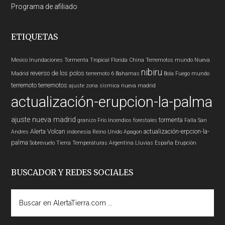
Programa de afiliado
ETIQUETAS
Mexico
Inundaciones
Tormenta Tropical
Florida
China
Terremotos mundo
Nueva
nibiru
reverso de los polos
Madrid
terremoto 6
Bahamas
Bola Fuego
mundo
terremoto
terremotos
ajuste zona sísmica nueva madrid
actualización-erupcion-la-palma
ajuste nueva madrid
tormenta
granizo
Frío
Incendios forestales
Falla San
Alerta
Volcan
actualización-erpcion-la-
Andres
indonesia
Reino Unido
Apagon
palma
Sobrevuelo Tierra
Temperaturas
Argentina
Lluvias
España
Erupción
BUSCADOR Y REDES SOCIALES
Buscar
en
AlertaTierra.com