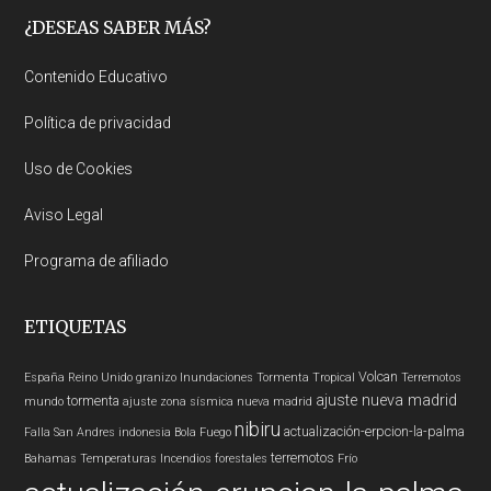
Footer
¿DESEAS SABER MÁS?
Contenido Educativo
Política de privacidad
Uso de Cookies
Aviso Legal
Programa de afiliado
ETIQUETAS
Volcan
España
Reino Unido
granizo
Inundaciones
Tormenta Tropical
Terremotos
ajuste nueva madrid
tormenta
mundo
ajuste zona sísmica nueva madrid
nibiru
actualización-erpcion-la-palma
Falla San Andres
indonesia
Bola Fuego
terremotos
Bahamas
Temperaturas
Incendios forestales
Frío