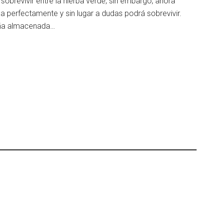
 sobrevivir entre la hierba verde, sin embargo, ahora
a perfectamente y sin lugar a dudas podrá sobrevivir.
leña almacenada…