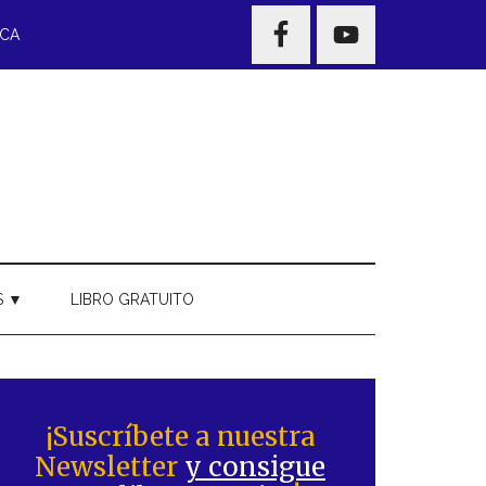
NAV
ECA
WIDGET
AREA
S ▼
LIBRO GRATUITO
Barra
ateral
¡Suscríbete a nuestra
Newsletter
y consigue
rincipal